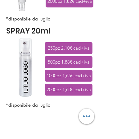
2000pz 1,82€ cad+iva
*disponibile da luglio
SPRAY 20ml
250pz 2,10€ cad+iva
500pz 1,88€ cad+iva
1000pz 1,65€ cad+iva
2000pz 1,60€ cad+iva
*disponibile da luglio