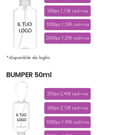
500pz 1,73€ cad+iva
1000pz 1,50€ cad+iva
2000pz 1,25€ cad+iva
*disponibile da luglio
BUMPER 50ml
250pz 2,40€ cad+iva
500pz 2,12€ cad+iva
1000pz 1,90€ cad+iva