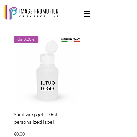
da 3,20 €
Sanitizing gel 100ml
Sanitizing gel 100ml
personalized label
Price
€2.80
Price
€0.00